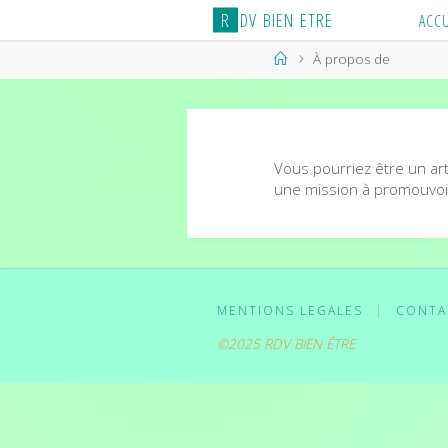
Skip
R
D
V
B
I
E
N
E
T
R
E
ACCU
to
content
Home
À propos de
Vous pourriez être un ar
une mission à promouvoi
MENTIONS LEGALES
|
CONTA
©2025 RDV BIEN ÊTRE