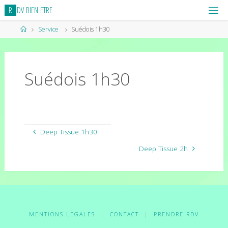
Skip
R
D
V
B
I
E
N
E
T
R
E
to
content
Home
Service
Suédois 1h30
Suédois 1h30
Deep Tissue 1h30
Deep Tissue 2h
MENTIONS LEGALES
|
CONTACT
|
PRENDRE RDV